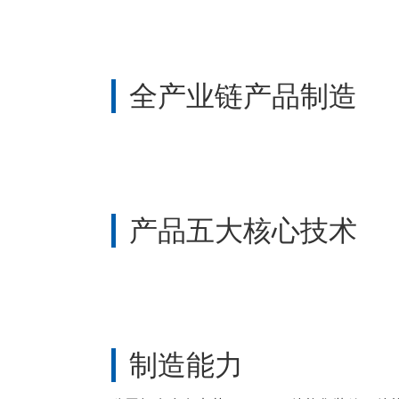
全产业链产品制造
产品五大核心技术
制造能力