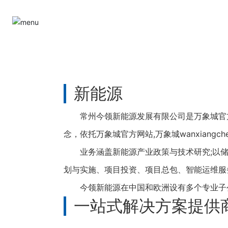
新能源
常州今领新能源发展有限公司是万象城官方网站
念，依托万象城官方网站,万象城wanxian
业务涵盖新能源产业政策与技术研究;以储能
划与实施、项目投资、项目总包、智能运维服
今领新能源在中国和欧洲设有多个专业子公
一站式解决方案提供