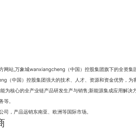
,万象城wanxiangcheng（中国）控股集团旗下的全资集
gcheng（中国）控股集团强大的技术、人才、资源和资金优势
为核心的全产业链产品研发生产与销售;新能源集成应用解决方
务等。
司，产品远销东南亚、欧洲等国际市场。
商