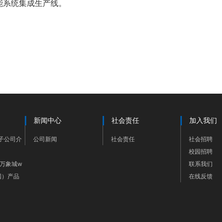
能系统集成生产线。
新闻中心
社会责任
加入我们
子公司介
公司新闻
社会责任
社会招聘
校园招聘
,万象城w
联系我们
中国）产品
在线反馈