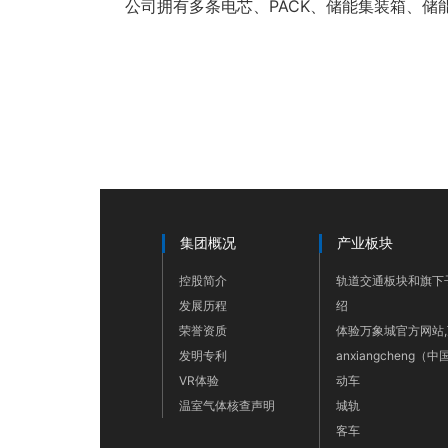
公司拥有多条电芯、PACK、储能集装箱、储
集团概况
产业板块
控股简介
轨道交通板块和旗下
发展历程
绍
荣誉资质
体验万象城官方网站
发明专利
anxiangcheng（
VR体验
动车
温室气体核查声明
城轨
客车