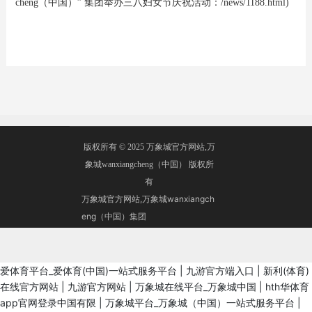
cheng（中国）” 集团举办三八妇女节庆祝活动：/news/1188.html)
版权所有 © 2025 万象城官方网站,万
象城wanxiangcheng（中国） 版权所
有
万象城官方网站,万象城wanxiangch
eng（中国）集团
爱体育平台_爱体育(中国)一站式服务平台
|
九游官方端入口
|
新利(体育)
在线官方网站
|
九游官方网站
|
万象城在线平台_万象城中国
|
hth华体育
app官网登录中国有限
|
万象城平台_万象城（中国）一站式服务平台
|