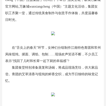
官方网站,万象城wanxiangcheng（中国）”主题文化活动，集团女
职工齐聚一堂，通过传统美食制作与创意手作体验，共度温馨春
日时光。
在“舌尖上的春天”环节，女神们分组制作江南特色青团和常州
风味馄饨。揉面、调馅、包制……现场欢声笑语不断，不少员工
表示“找回了儿时和长辈一起下厨的幸福感”?
集团食堂特别准备蒸笼和汤锅，将成品现场烹饪，供大家品
尝。青团的艾草清香与馄饨的鲜香交织，成为节日独特的味觉记
忆。